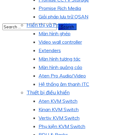
Promise Rich Media
Giải pháp lưu trữ QSAN
Hiển thị và Pro AV
Màn hình ghép
Video wall controller
Extenders
Màn hình tương tác
Màn hình quảng cáo
Aten Pro Audio/Video
Hệ thống âm thanh ITC
Thiết bị điều khiển
Aten KVM Switch
Kinan KVM Switch
Vertiv KVM Switch
Phụ kiện KVM Switch
PDU & Racks