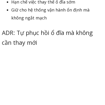
Hạn chế việc thay thế ổ đĩa sớm
Giữ cho hệ thống vận hành ổn định mà
không ngắt mạch
ADR: Tự phục hồi ổ đĩa mà không
cần thay mới
ADR (Autonomous Drive Regeneration)
cho
phép một ổ cứng đã bị đánh dấu là “hỏng” có thể
được
tái sinh
bằng cách tự động cô lập vùng lỗi
và phục hồi phần còn hoạt động tốt.
Cơ chế:
Hệ thống xác định phần lỗi vật lý