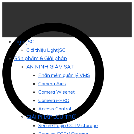
LightJSC
Giới thiệu LightJSC
Sản phẩm & Giải pháp
AN NINH GIÁM SÁT
Phần mềm quản lý VMS
Camera Axis
Camera Wisenet
Camera i-PRO
Access Control
GIẢI PHÁP LƯU TRỮ
Secure Logiq CCTV storage
Promise CCTV Storage