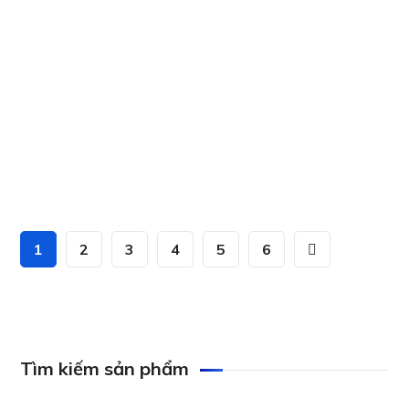
Camera i-PRO Bullet Type WV-S1536LN-B
Camera i-PRO Bullet Type WV-S1536LNS
1
2
3
4
5
6
Tìm kiếm sản phẩm