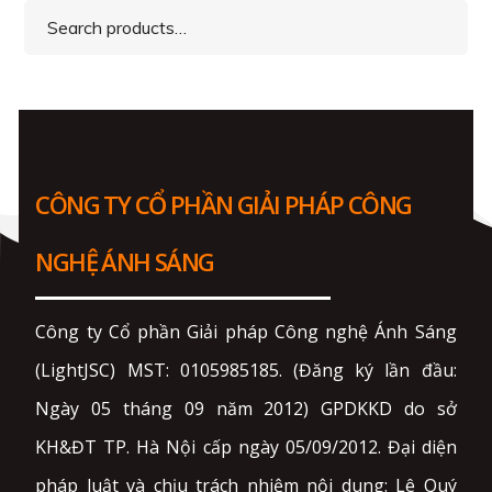
Search
for:
CÔNG TY CỔ PHẦN GIẢI PHÁP CÔNG
NGHỆ ÁNH SÁNG
Công ty Cổ phần Giải pháp Công nghệ Ánh Sáng
(LightJSC) MST: 0105985185. (Đăng ký lần đầu:
Ngày 05 tháng 09 năm 2012) GPDKKD do sở
KH&ĐT TP. Hà Nội cấp ngày 05/09/2012. Đại diện
pháp luật và chịu trách nhiệm nội dung: Lê Quý