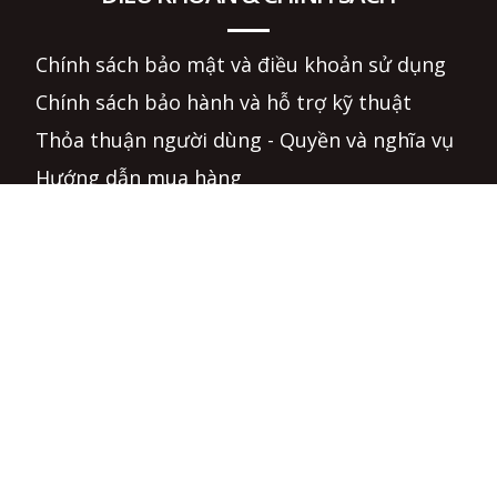
Chính sách bảo mật và điều khoản sử dụng
Chính sách bảo hành và hỗ trợ kỹ thuật
Thỏa thuận người dùng - Quyền và nghĩa vụ
Hướng dẫn mua hàng
Hình thức thanh toán - Chính sách giá
Chính sách giao hàng - Điều kiện và hạn chế
cung cấp
Chính sách đổi hàng và hoàn tiền
Câu hỏi thường gặp
Phương thức tiếp nhận và giải quyết khiếu
nại
Hình thức hỗ trợ trực tuyến