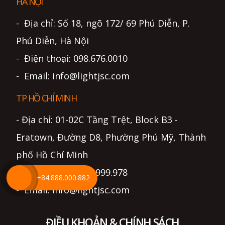
HÀ NỘI
- Địa chỉ: Số 18, ngõ 172/ 69 Phú Diễn, P.
Phú Diễn, Hà Nội
- Điện thoại: 098.676.0010
- Email: info@lightjsc.com
TP HỒ CHÍ MINH
- Địa chỉ: 01-02C Tầng Trệt, Block B3 -
Eratown, Đường D8, Phường Phú Mỹ, Thành
phố Hồ Chí Minh
- Điện thoại: 0799.999.978
+84.888.000.882
- Email: info@lightjsc.com
ĐIỀU KHOẢN & CHÍNH SÁCH