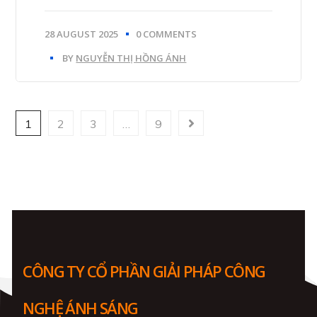
28 AUGUST 2025
0 COMMENTS
BY
NGUYỄN THỊ HỒNG ÁNH
1
2
3
…
9
CÔNG TY CỔ PHẦN GIẢI PHÁP CÔNG
NGHỆ ÁNH SÁNG