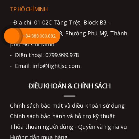
TP HỒ CHÍ MINH
- Địa chỉ: 01-02C Tầng Trệt, Block B3 -
Eratown, Đường D8, Phường Phú Mỹ, Thành
+84.888.000.882
phố Hồ Chí Minh
- Điện thoại: 0799.999.978
- Email: info@lightjsc.com
ĐIỀU KHOẢN & CHÍNH SÁCH
Chính sách bảo mật và điều khoản sử dụng
Chính sách bảo hành và hỗ trợ kỹ thuật
Thỏa thuận người dùng - Quyền và nghĩa vụ
Hướng dẫn mua hàng