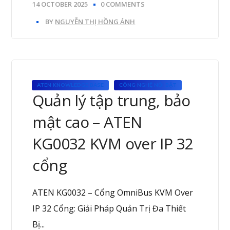
14 OCTOBER 2025
0 COMMENTS
BY
NGUYỄN THỊ HỒNG ÁNH
ATEN KNOWLEDGE BASE
CÔNG NGHỆ NỔI BẬT
Quản lý tập trung, bảo
mật cao – ATEN
KG0032 KVM over IP 32
cổng
ATEN KG0032 – Cổng OmniBus KVM Over
IP 32 Cổng: Giải Pháp Quản Trị Đa Thiết
Bị...