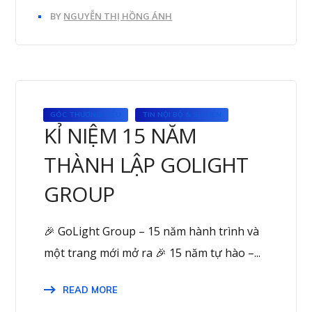
BY
NGUYỄN THỊ HỒNG ÁNH
GÓC THƯƠNG HIỆU
TIN NỘI BỘ & SỰ KIỆN
KỈ NIỆM 15 NĂM
THÀNH LẬP GOLIGHT
GROUP
🎉 GoLight Group – 15 năm hành trình và
một trang mới mở ra 🎉 15 năm tự hào –...
READ MORE