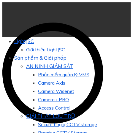
LightJSC
Giới thiệu LightJSC
Sản phẩm & Giải pháp
AN NINH GIÁM SÁT
Phần mềm quản lý VMS
Camera Axis
Camera Wisenet
Camera i-PRO
Access Control
GIẢI PHÁP LƯU TRỮ
Secure Logiq CCTV storage
Promise CCTV Storage