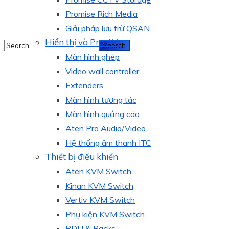
Promise Rich Media
Giải pháp lưu trữ QSAN
Hiển thị và Pro AV
Màn hình ghép
Video wall controller
Extenders
Màn hình tương tác
Màn hình quảng cáo
Aten Pro Audio/Video
Hệ thống âm thanh ITC
Thiết bị điều khiển
Aten KVM Switch
Kinan KVM Switch
Vertiv KVM Switch
Phụ kiện KVM Switch
PDU & Racks