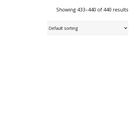
Showing 433–440 of 440 results
Bộ chuyển mạch HDMI 8K 2 cổng VS5821
Bộ chuyển mạch KVM LCD màn hình rộng 16
cổng USB HDMI một ray CL3716