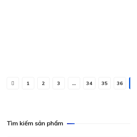
phát Lite với PoH (True 4K@40 m) VE1833
Aten CS1788 8-Port USB DVI Dual Link/Audio
KVM Switch
1
2
3
…
34
35
36
3
Tìm kiếm sản phẩm