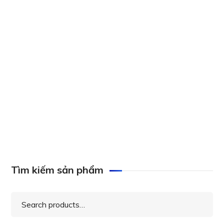
Aten 2L-5002P/C 1.8M PS/2 Slim KVM Cable
Aten 2L-5203P 3M PS/2 KVM Cable with 3 in 1
SPHD
Tìm kiếm sản phẩm
Search
for: