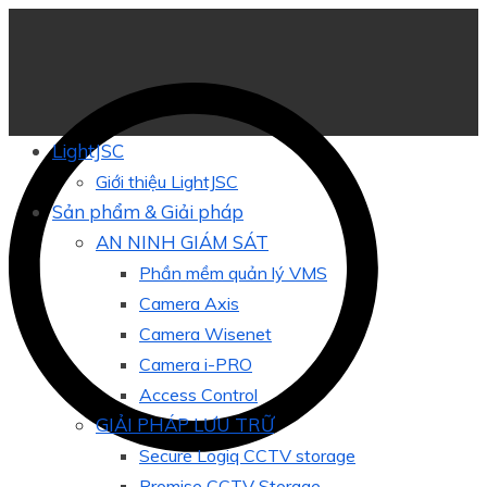
LightJSC
Giới thiệu LightJSC
Sản phẩm & Giải pháp
AN NINH GIÁM SÁT
Phần mềm quản lý VMS
Camera Axis
Camera Wisenet
Camera i-PRO
Access Control
GIẢI PHÁP LƯU TRỮ
Secure Logiq CCTV storage
Promise CCTV Storage