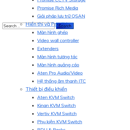
Promise Rich Media
Giải pháp lưu trữ QSAN
Hiển thị và Pro AV
Màn hình ghép
Video wall controller
Extenders
Màn hình tương tác
Màn hình quảng cáo
Aten Pro Audio/Video
Hệ thống âm thanh ITC
Thiết bị điều khiển
Aten KVM Switch
Kinan KVM Switch
Vertiv KVM Switch
Phụ kiện KVM Switch
PDU & Racks