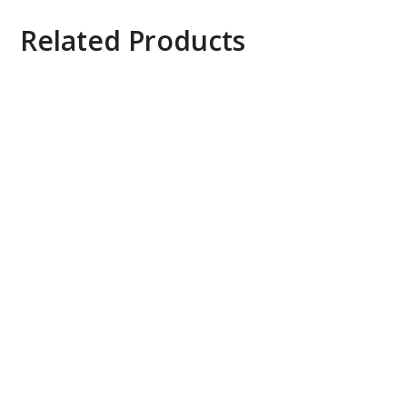
Related Products
Camera AXIS Q1615 Mk III Network Camera
Axis Q1647 Network Camera
Axis P1375 Network Camera