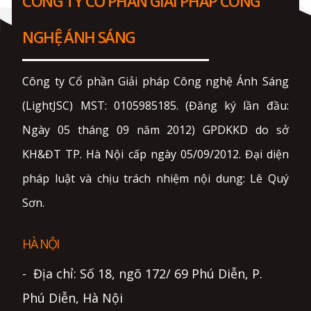
CÔNG TY CỔ PHẦN GIẢI PHÁP CÔNG
NGHỆ ÁNH SÁNG
Công ty Cổ phần Giải pháp Công nghệ Ánh Sáng
(LightJSC) MST: 0105985185. (Đăng ký lần đầu:
Ngày 05 tháng 09 năm 2012) GPDKKD do sở
KH&ĐT TP. Hà Nội cấp ngày 05/09/2012. Đại diện
pháp luật và chịu trách nhiệm nội dung: Lê Quý
Sơn.
HÀ NỘI
- Địa chỉ: Số 18, ngõ 172/ 69 Phú Diễn, P.
Phú Diễn, Hà Nội