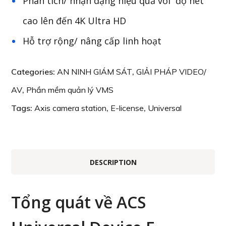
Phân tích/ nhận dạng hiệu quả với độ nét
cao lên đến 4K Ultra HD
Hỗ trợ rộng/ nâng cấp linh hoạt
Categories:
AN NINH GIÁM SÁT
,
GIẢI PHÁP VIDEO/
AV
,
Phần mềm quản lý VMS
Tags:
Axis camera station
,
E-license
,
Universal
DESCRIPTION
Tổng quát về ACS