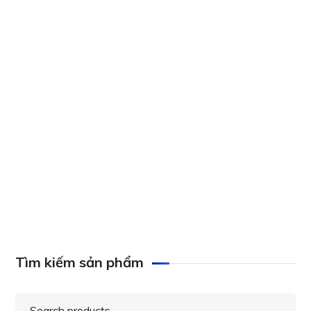
Axis ACS 32 Core Device License, 0879-080
Webcam 1080P, tích hợp mic chống ồn. Lý
tưởng cho họp trực tuyến, Livestream. AV
Access BizEye50
Tìm kiếm sản phẩm
Search