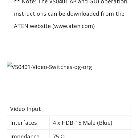
** Note: The VS0401 AP and GUI operation
instructions can be downloaded from the
ATEN website (www.aten.com)
Video Input
Interfaces
4 x HDB-15 Male (Blue)
Impedance
75 Ω