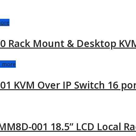
ore
00 Rack Mount & Desktop KVM
d more
01 KVM Over IP Switch 16 po
M8D-001 18.5” LCD Local Rac