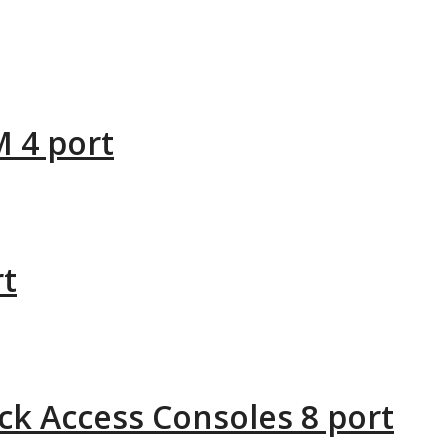
 4 port
rt
k Access Consoles 8 port