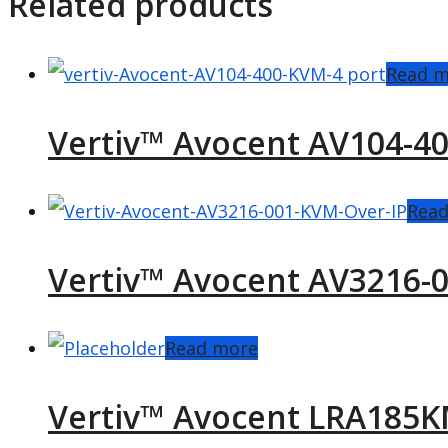
Related products
Read m
Vertiv™ Avocent AV104-4
Rea
Vertiv™ Avocent AV3216-0
Read more
Vertiv™ Avocent LRA185KM