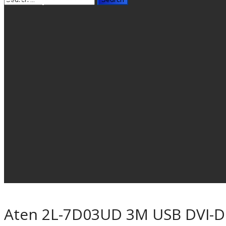
Aten 2L-7D03UD 3M USB DVI-D 