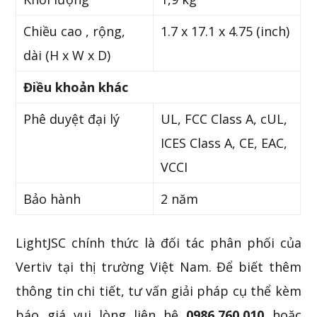
Chiều cao , rộng,
1.7 x 17.1 x 4.75 (inch)
dài (H x W x D)
Điều khoản khác
Phê duyệt đại lý
UL, FCC Class A, cUL,
ICES Class A, CE, EAC,
VCCI
Bảo hành
2 năm
LightJSC chính thức là đối tác phân phối của
Vertiv tại thị trường Việt Nam. Để biết thêm
thông tin chi tiết, tư vấn giải pháp cụ thể kèm
báo giá vui lòng liên hệ
0986.760.010
hoặc