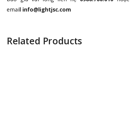
emai
l info@lightjsc.com
Related Products
Vertiv™ Avocent AV3216-001 KVM Over IP
Switch 16 port
Vertiv™ Avocent AV108-400 Rack Mount &
Desktop KVM 8 port