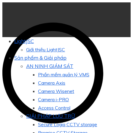
LightJSC
Giới thiệu LightJSC
Sản phẩm & Giải pháp
AN NINH GIÁM SÁT
Phần mềm quản lý VMS
Camera Axis
Camera Wisenet
Camera i-PRO
Access Control
GIẢI PHÁP LƯU TRỮ
Secure Logiq CCTV storage
Promise CCTV Storage