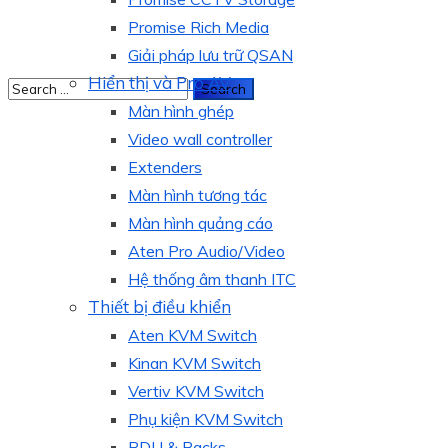
Promise Rich Media
Giải pháp lưu trữ QSAN
Hiển thị và Pro AV
Màn hình ghép
Video wall controller
Extenders
Màn hình tương tác
Màn hình quảng cáo
Aten Pro Audio/Video
Hệ thống âm thanh ITC
Thiết bị điều khiển
Aten KVM Switch
Kinan KVM Switch
Vertiv KVM Switch
Phụ kiện KVM Switch
PDU & Racks