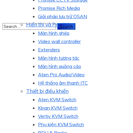
Promise Rich Media
Giải pháp lưu trữ QSAN
Hiển thị và Pro AV
Màn hình ghép
Video wall controller
Extenders
Màn hình tương tác
Màn hình quảng cáo
Aten Pro Audio/Video
Hệ thống âm thanh ITC
Thiết bị điều khiển
Aten KVM Switch
Kinan KVM Switch
Vertiv KVM Switch
Phụ kiện KVM Switch
PDU & Racks