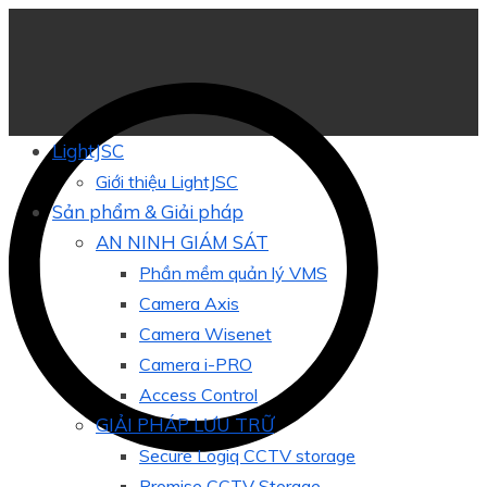
LightJSC
Giới thiệu LightJSC
Sản phẩm & Giải pháp
AN NINH GIÁM SÁT
Phần mềm quản lý VMS
Camera Axis
Camera Wisenet
Camera i-PRO
Access Control
GIẢI PHÁP LƯU TRỮ
Secure Logiq CCTV storage
Promise CCTV Storage