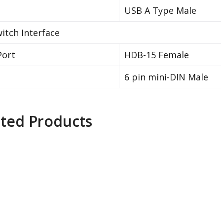
USB A Type Male
itch Interface
Port
HDB-15 Female
6 pin mini-DIN Male
ated Products
Vertiv Avocent
AV104BND4-400 Rack