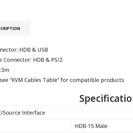
SCRIPTION
nector: HDB & USB
e Connector: HDB & PS/2
h:3m
 see
“KVM Cables Table”
for compatible products
Specificati
/Source Interface
HDB-15 Male