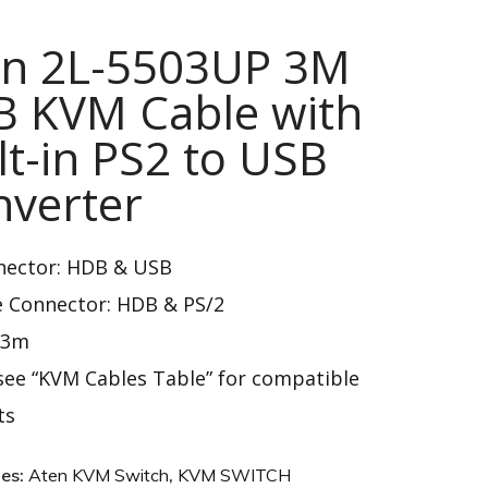
en 2L-5503UP 3M
B KVM Cable with
lt-in PS2 to USB
nverter
nector: HDB & USB
e Connector: HDB & PS/2
:3m
 see
“KVM Cables Table”
for compatible
ts
ies:
Aten KVM Switch
,
KVM SWITCH