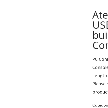
At
US
bui
Co
PC Con
Consol
Length
Please
produc
Categor