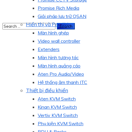
Promise Rich Media
Giải pháp lưu trữ QSAN
Hiển thị và Pro AV
Màn hình ghép
Video wall controller
Extenders
Màn hình tương tác
Màn hình quảng cáo
Aten Pro Audio/Video
Hệ thống âm thanh ITC
Thiết bị điều khiển
Aten KVM Switch
Kinan KVM Switch
Vertiv KVM Switch
Phụ kiện KVM Switch
PDU & Racks