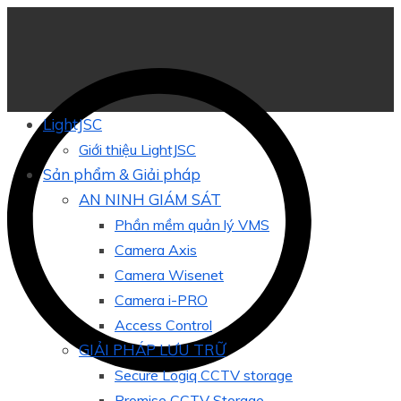
LightJSC
Giới thiệu LightJSC
Sản phẩm & Giải pháp
AN NINH GIÁM SÁT
Phần mềm quản lý VMS
Camera Axis
Camera Wisenet
Camera i-PRO
Access Control
GIẢI PHÁP LƯU TRỮ
Secure Logiq CCTV storage
Promise CCTV Storage