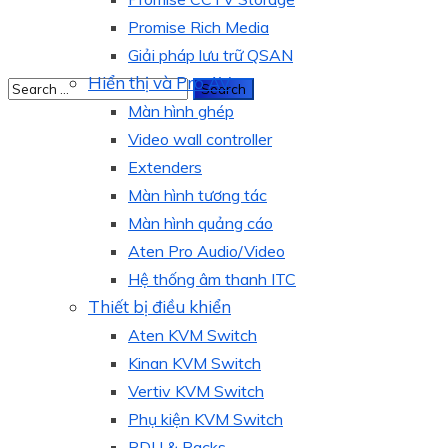
Promise Rich Media
Giải pháp lưu trữ QSAN
Hiển thị và Pro AV
Màn hình ghép
Video wall controller
Extenders
Màn hình tương tác
Màn hình quảng cáo
Aten Pro Audio/Video
Hệ thống âm thanh ITC
Thiết bị điều khiển
Aten KVM Switch
Kinan KVM Switch
Vertiv KVM Switch
Phụ kiện KVM Switch
PDU & Racks