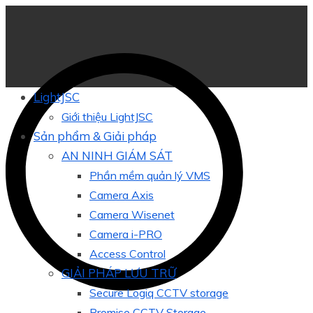
LightJSC
Giới thiệu LightJSC
Sản phẩm & Giải pháp
AN NINH GIÁM SÁT
Phần mềm quản lý VMS
Camera Axis
Camera Wisenet
Camera i-PRO
Access Control
GIẢI PHÁP LƯU TRỮ
Secure Logiq CCTV storage
Promise CCTV Storage