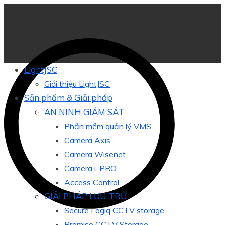
LightJSC
Giới thiệu LightJSC
Sản phẩm & Giải pháp
AN NINH GIÁM SÁT
Phần mềm quản lý VMS
Camera Axis
Camera Wisenet
Camera i-PRO
Access Control
GIẢI PHÁP LƯU TRỮ
Secure Logiq CCTV storage
Promise CCTV Storage