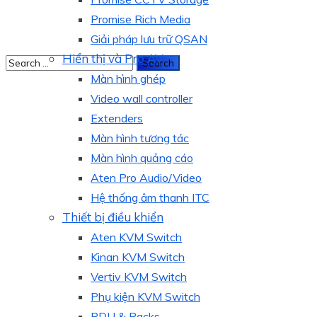
Promise Rich Media
Giải pháp lưu trữ QSAN
Hiển thị và Pro AV
Màn hình ghép
Video wall controller
Extenders
Màn hình tương tác
Màn hình quảng cáo
Aten Pro Audio/Video
Hệ thống âm thanh ITC
Thiết bị điều khiển
Aten KVM Switch
Kinan KVM Switch
Vertiv KVM Switch
Phụ kiện KVM Switch
PDU & Racks