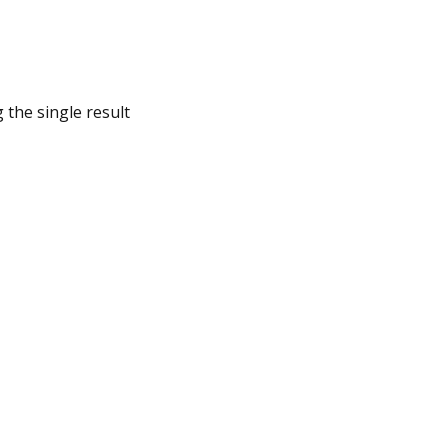
 the single result
 XS5312 (3.5″
U 12-bay)