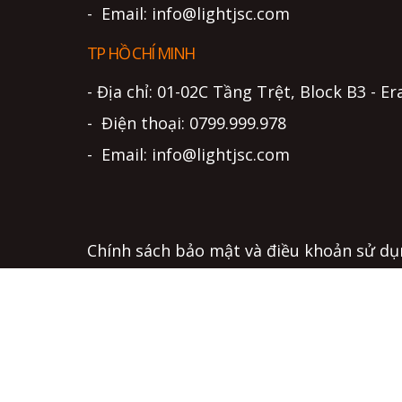
- Email: info@lightjsc.com
TP HỒ CHÍ MINH
- Địa chỉ: 01-02C Tầng Trệt, Block B3 -
- Điện thoại: 0799.999.978
- Email: info@lightjsc.com
Chính sách bảo mật và điều khoản sử d
Chính sách bảo hành và hỗ trợ kỹ thuật
Thỏa thuận người dùng - Quyền và nghĩa
Hướng dẫn mua hàng
Hình thức thanh toán - Chính sách giá