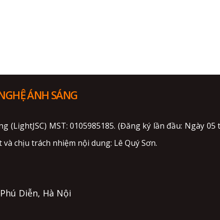
 NGHỆ ÁNH SÁNG
ng (LightJSC) MST: 0105985185. (Đăng ký lần đầu: Ngày 0
 và chịu trách nhiệm nội dung: Lê Quý Sơn.
. Phú Diễn, Hà Nội