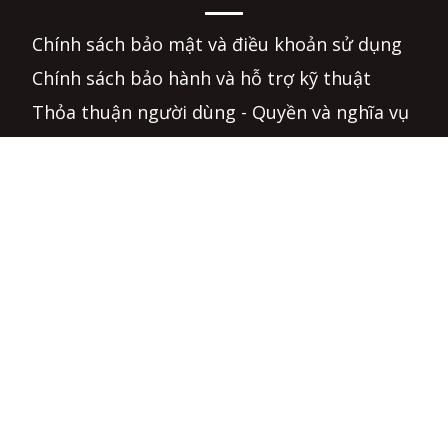
Chính sách bảo mật và điều khoản sử dụng
Chính sách bảo hành và hỗ trợ kỹ thuật
Thỏa thuận người dùng - Quyền và nghĩa vụ
Hướng dẫn mua hàng
Hình thức thanh toán - Chính sách giá
Chính sách giao hàng - Điều kiện và hạn chế
cung cấp
Chính sách đổi hàng và hoàn tiền
Câu hỏi thường gặp
Phương thức tiếp nhận và giải quyết khiếu
nại
Hình thức hỗ trợ trực tuyến