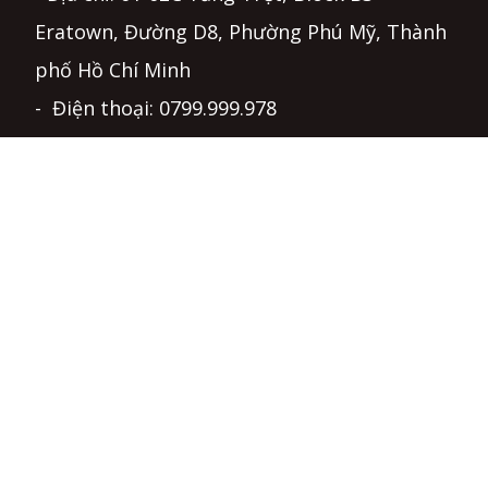
Eratown, Đường D8, Phường Phú Mỹ, Thành
phố Hồ Chí Minh
- Điện thoại: 0799.999.978
- Email: info@lightjsc.com
ĐIỀU KHOẢN & CHÍNH SÁCH
Chính sách bảo mật và điều khoản sử dụng
Chính sách bảo hành và hỗ trợ kỹ thuật
Thỏa thuận người dùng - Quyền và nghĩa vụ
Hướng dẫn mua hàng
Hình thức thanh toán - Chính sách giá
Chính sách giao hàng - Điều kiện và hạn chế