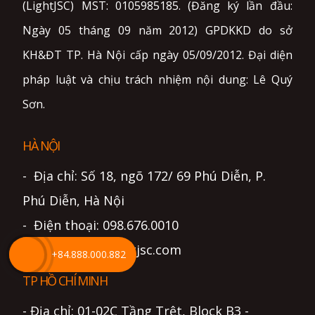
(LightJSC) MST: 0105985185. (Đăng ký lần đầu:
Ngày 05 tháng 09 năm 2012) GPDKKD do sở
KH&ĐT TP. Hà Nội cấp ngày 05/09/2012. Đại diện
pháp luật và chịu trách nhiệm nội dung: Lê Quý
Sơn.
HÀ NỘI
- Địa chỉ: Số 18, ngõ 172/ 69 Phú Diễn, P.
Phú Diễn, Hà Nội
- Điện thoại: 098.676.0010
- Email: info@lightjsc.com
+84.888.000.882
TP HỒ CHÍ MINH
- Địa chỉ: 01-02C Tầng Trệt, Block B3 -