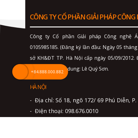
CÔNG TY CỔ PHẦN GIẢI PHÁP CÔNG
Công ty Cổ phần Giải pháp Công nghệ Án
0105985185. (Đăng ký lần đầu: Ngày 05 thán
sở KH&ĐT TP. Hà Nội cấp ngày 05/09/2012. Đ
trách nhiệm nội dung: Lê Quý Sơn.
+84.888.000.882
HÀ NỘI
- Địa chỉ: Số 18, ngõ 172/ 69 Phú Diễn, P
- Điện thoại: 098.676.0010
- Email: info@lightjsc.com
TP HỒ CHÍ MINH