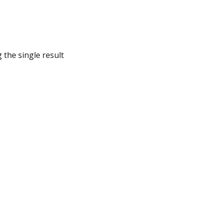
 the single result
 NXT XN5116
5 3U 16-bay)