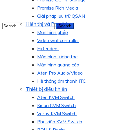
Promise Rich Media
Giải pháp lưu trữ QSAN
Hiển thị và Pro AV
Màn hình ghép
Video wall controller
Extenders
Màn hình tương tác
Màn hình quảng cáo
Aten Pro Audio/Video
Hệ thống âm thanh ITC
Thiết bị điều khiển
Aten KVM Switch
Kinan KVM Switch
Vertiv KVM Switch
Phụ kiện KVM Switch
PDU & Racks