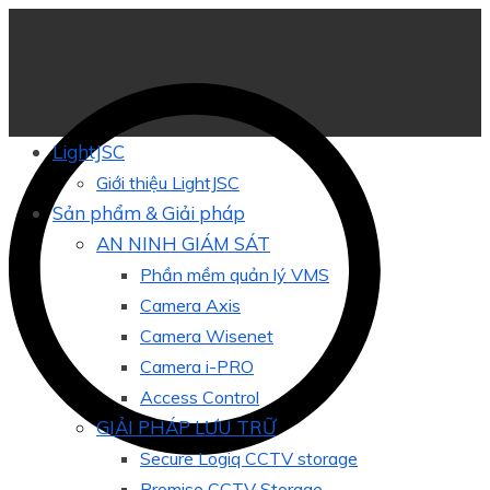
LightJSC
Giới thiệu LightJSC
Sản phẩm & Giải pháp
AN NINH GIÁM SÁT
Phần mềm quản lý VMS
Camera Axis
Camera Wisenet
Camera i-PRO
Access Control
GIẢI PHÁP LƯU TRỮ
Secure Logiq CCTV storage
Promise CCTV Storage