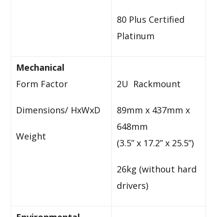
80 Plus Certified
Platinum
Mechanical
Form Factor
2U Rackmount
Dimensions/ HxWxD
89mm x 437mm x
648mm
Weight
(3.5” x 17.2” x 25.5”)
26kg (without hard
drivers)