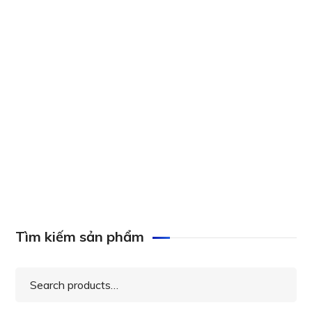
AXIS S2216 Appliance Recorder Server
AXIS S1116 MT Racked Recorder Server
Tìm kiếm sản phẩm
Search
for: