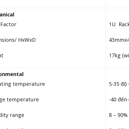
nical
Factor
1U Rac
nsions/ HxWxD
43mmx43
ht
17kg (wi
ronmental
ting temperature
5-35 độ 
ge temperature
-40 đến 
ity range
8 – 90%