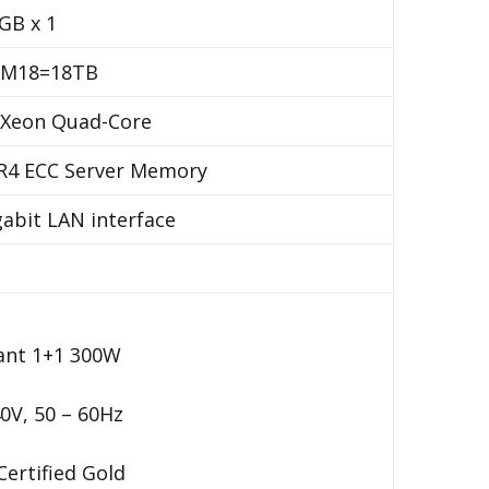
GB x 1
-M18=18TB
6 Xeon Quad-Core
4 ECC Server Memory
gabit LAN interface
ant 1+1 300W
0V, 50 – 60Hz
Certified Gold