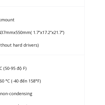
kmount
7mmx550mm( 1.7’’x17.2’’x21.7’’)
thout hard drivers)
C (50-95 độ F)
60 °C (-40 đến 158°F)
 non-condensing