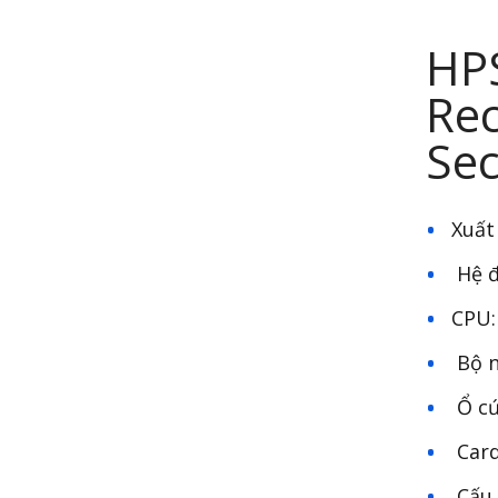
HP
Rec
Sec
Xuất
Hệ đ
CPU:
Bộ n
Ổ cứ
Card
Cấu 