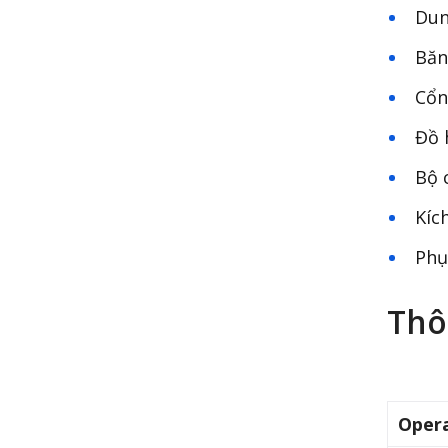
Dung
Băn
Cổng
Đồ h
Bộ c
Kích
Phụ 
Thô
Oper