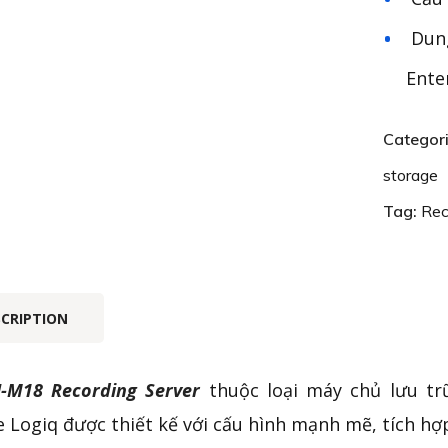
Dung
Ente
Categor
storage
Tag:
Rec
SCRIPTION
-M18 Recording Server
thuộc loại máy chủ lưu trữ
e Logiq được thiết kế với cấu hình mạnh mẽ, tích h