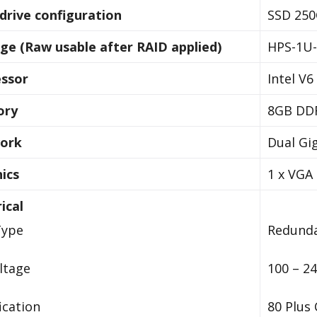
drive configuration
SSD 250
ge (Raw usable after RAID applied)
HPS-1U
ssor
Intel V
ry
8GB DDR
ork
Dual Gi
ics
1 x VGA
ical
Type
Redund
ltage
100 – 24
ication
80 Plus 