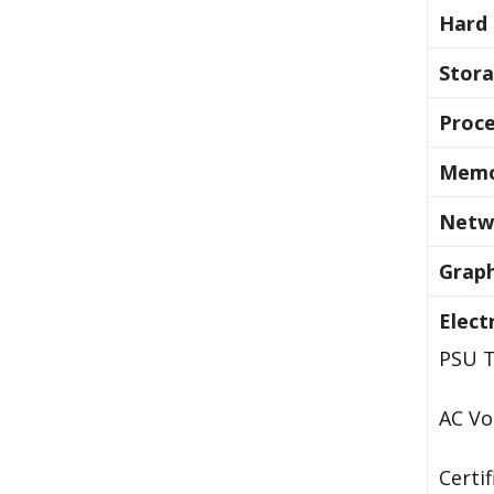
Hard 
Stora
Proce
Memo
Netw
Graph
Electr
PSU 
AC Vo
Certif