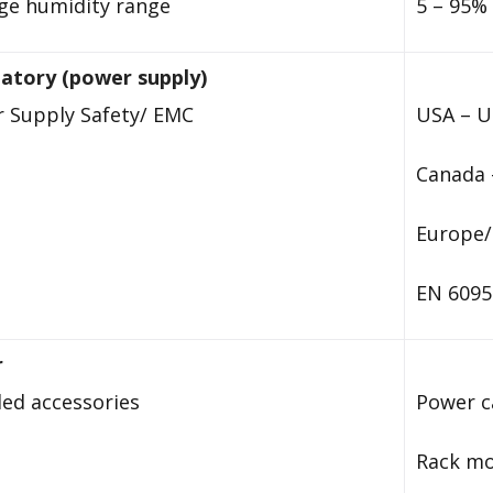
ge humidity range
5 – 95%
latory
(power supply)
 Supply Safety/ EMC
USA – UL
Canada 
Europe/
EN 6095
r
ded accessories
Power c
Rack mo