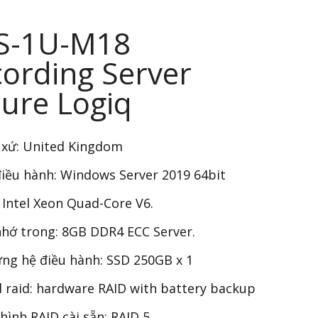
S-1U-M18
ording Server
ure Logiq
 xứ: United Kingdom
iều hành: Windows Server 2019 64bit
 Intel Xeon Quad-Core V6.
hớ trong: 8GB DDR4 ECC Server.
ng hệ điều hành: SSD 250GB x 1
 raid: hardware RAID with battery backup
hình RAID cài sẵn: RAID 5.