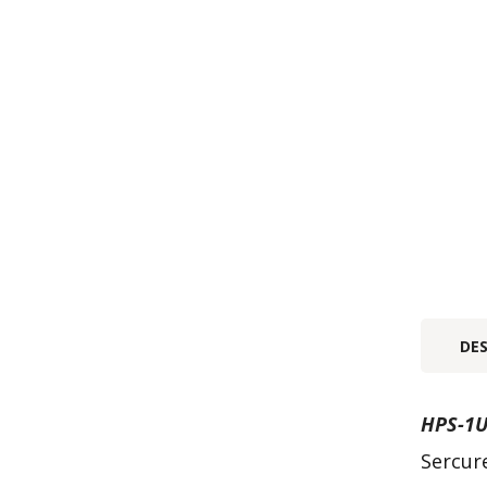
DE
HPS-1U
Sercur