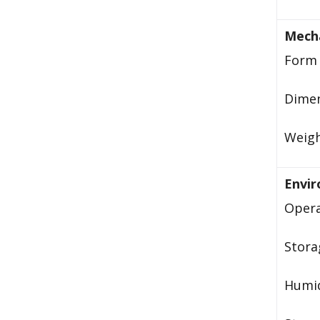
Mecha
Form 
Dime
Weig
Envi
Opera
Stora
Humid