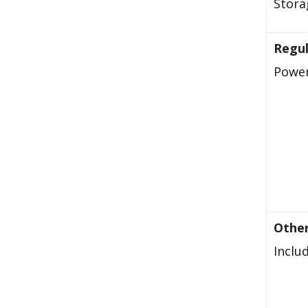
Stora
Regu
Power
Othe
Inclu