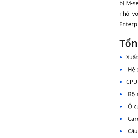
bị M-s
nhỏ vớ
Enterp
Tổn
Xuất
Hệ đ
CPU:
Bộ n
Ổ cứ
Card
Cấu 