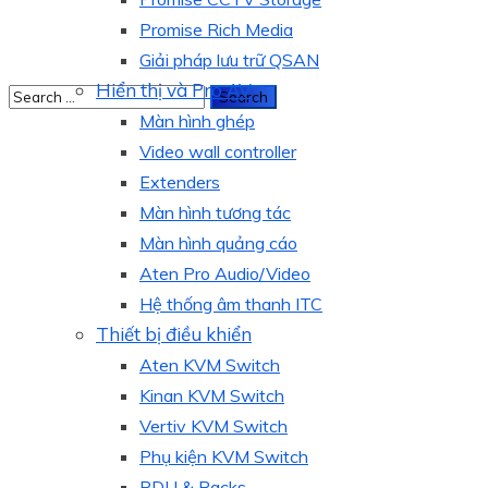
Promise Rich Media
Giải pháp lưu trữ QSAN
Hiển thị và Pro AV
Màn hình ghép
Video wall controller
Extenders
Màn hình tương tác
Màn hình quảng cáo
Aten Pro Audio/Video
Hệ thống âm thanh ITC
Thiết bị điều khiển
Aten KVM Switch
Kinan KVM Switch
Vertiv KVM Switch
Phụ kiện KVM Switch
PDU & Racks