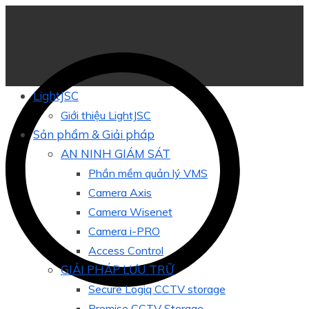
LightJSC
Giới thiệu LightJSC
Sản phẩm & Giải pháp
AN NINH GIÁM SÁT
Phần mềm quản lý VMS
Camera Axis
Camera Wisenet
Camera i-PRO
Access Control
GIẢI PHÁP LƯU TRỮ
Secure Logiq CCTV storage
Promise CCTV Storage