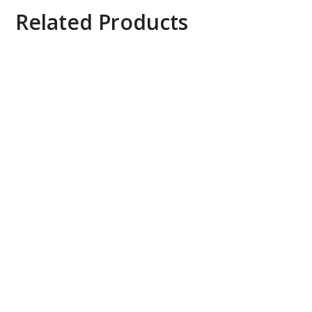
Related Products
KVM Switch 4K, 2 cổng. Lý tưởng cho Home
office, game. AV Access 4KSW21-KVM
Aten 2L-1700 0.6M Daisy Chain Cable