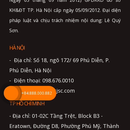
Ngày 05 tháng 09 năm 2012) GPDKKD do sở
KH&ĐT TP. Hà Nội cấp ngày 05/09/2012. Đại diện
pháp luật và chịu trách nhiệm nội dung: Lê Quý
Sơn.
HÀ NỘI
- Địa chỉ: Số 18, ngõ 172/ 69 Phú Diễn, P.
Phú Diễn, Hà Nội
- Điện thoại: 098.676.0010
- Email: info@lightjsc.com
+84.888.000.882
TP HỒ CHÍ MINH
- Địa chỉ: 01-02C Tầng Trệt, Block B3 -
Eratown, Đường D8, Phường Phú Mỹ, Thành