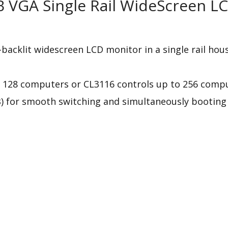
B VGA Single Rail WideScreen L
-backlit widescreen LCD monitor in a single rail ho
o 128 computers or
CL3116
controls up to 256 compu
 for smooth switching and simultaneously booting