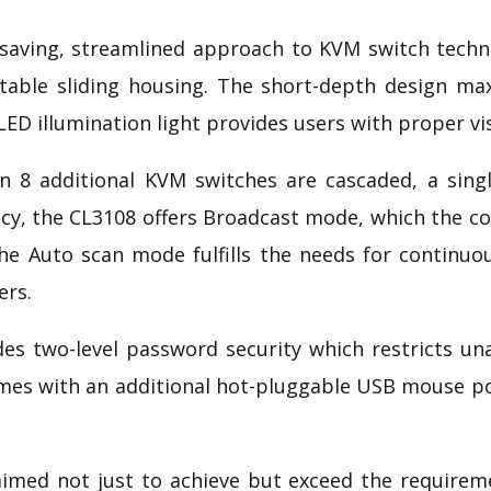
saving, streamlined approach to KVM switch techno
ble sliding housing. The short-depth design max
 LED illumination light provides users with proper vi
 8 additional KVM switches are cascaded, a sing
ency, the CL3108 offers Broadcast mode, which the 
he Auto scan mode fulfills the needs for continu
ers.
es two-level password security which restricts un
es with an additional hot-pluggable USB mouse po
imed not just to achieve but exceed the requiremen