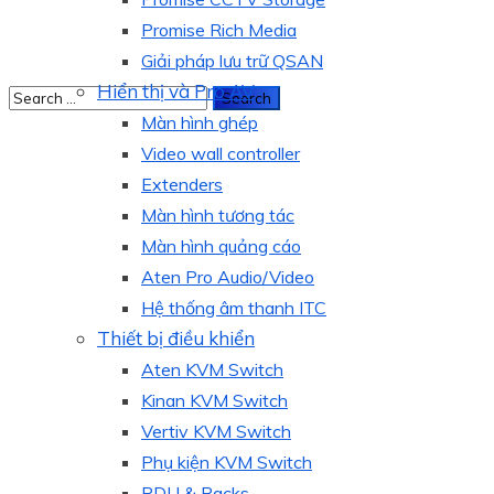
Promise Rich Media
Giải pháp lưu trữ QSAN
Hiển thị và Pro AV
Màn hình ghép
Video wall controller
Extenders
Màn hình tương tác
Màn hình quảng cáo
Aten Pro Audio/Video
Hệ thống âm thanh ITC
Thiết bị điều khiển
Aten KVM Switch
Kinan KVM Switch
Vertiv KVM Switch
Phụ kiện KVM Switch
PDU & Racks