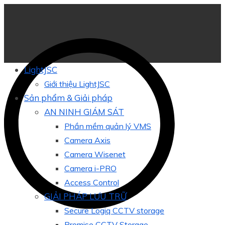
LightJSC
Giới thiệu LightJSC
Sản phẩm & Giải pháp
AN NINH GIÁM SÁT
Phần mềm quản lý VMS
Camera Axis
Camera Wisenet
Camera i-PRO
Access Control
GIẢI PHÁP LƯU TRỮ
Secure Logiq CCTV storage
Promise CCTV Storage