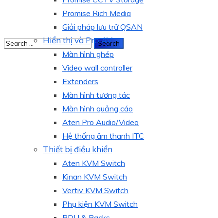
Promise Rich Media
Giải pháp lưu trữ QSAN
Hiển thị và Pro AV
Màn hình ghép
Video wall controller
Extenders
Màn hình tương tác
Màn hình quảng cáo
Aten Pro Audio/Video
Hệ thống âm thanh ITC
Thiết bị điều khiển
Aten KVM Switch
Kinan KVM Switch
Vertiv KVM Switch
Phụ kiện KVM Switch
PDU & Racks