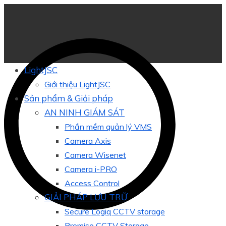
LightJSC
Giới thiệu LightJSC
Sản phẩm & Giải pháp
AN NINH GIÁM SÁT
Phần mềm quản lý VMS
Camera Axis
Camera Wisenet
Camera i-PRO
Access Control
GIẢI PHÁP LƯU TRỮ
Secure Logiq CCTV storage
Promise CCTV Storage