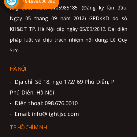
+84.888.000.882
(LightJSC) MST: 0105985185. (Đăng ký lần đầu:
Ngày 05 tháng 09 năm 2012) GPDKKD do sở
KH&ĐT TP. Hà Nội cấp ngày 05/09/2012. Đại diện
pháp luật và chịu trách nhiệm nội dung: Lê Quý
Sơn.
HÀ NỘI
- Địa chỉ: Số 18, ngõ 172/ 69 Phú Diễn, P.
Phú Diễn, Hà Nội
- Điện thoại: 098.676.0010
- Email: info@lightjsc.com
TP HỒ CHÍ MINH