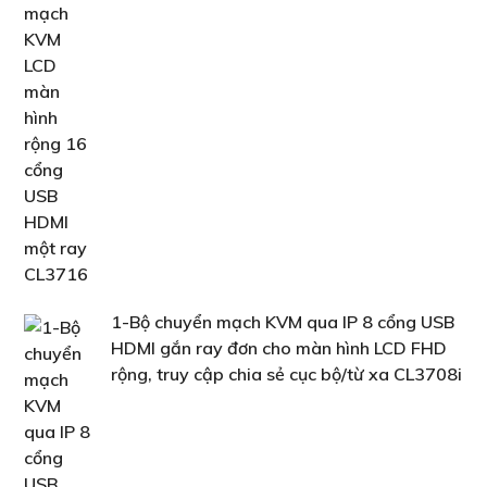
1-Bộ chuyển mạch KVM qua IP 8 cổng USB
HDMI gắn ray đơn cho màn hình LCD FHD
rộng, truy cập chia sẻ cục bộ/từ xa CL3708i