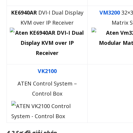
KE6940AR
DVI-I Dual Display
VM3200
32×3
KVM over IP Receiver
Matrix 
VK2100
ATEN Control System –
Control Box
4.2 Sơ đồ giải pháp