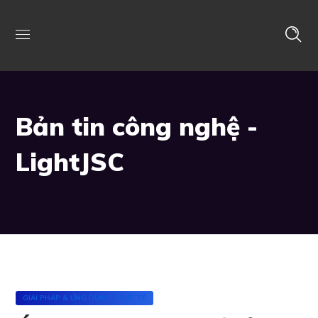
Bản tin công nghệ -
LightJSC
GIẢI PHÁP & ỨNG DỤNG THỰC TẾ