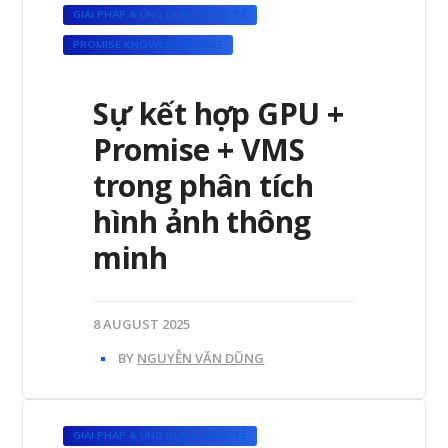
GIẢI PHÁP & ỨNG DỤNG THỰC TẾ
PROMISE KNOWLEDGE BASE
Sự kết hợp GPU +
Promise + VMS
trong phân tích
hình ảnh thông
minh
8 AUGUST 2025
BY
NGUYỄN VĂN DŨNG
GIẢI PHÁP & ỨNG DỤNG THỰC TẾ