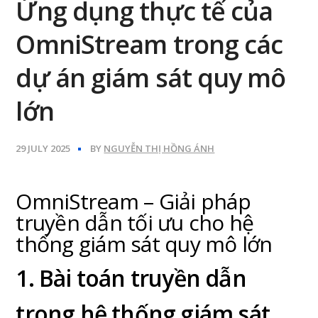
Ứng dụng thực tế của
OmniStream trong các
dự án giám sát quy mô
lớn
29 JULY 2025
BY
NGUYỄN THỊ HỒNG ÁNH
OmniStream – Giải pháp
truyền dẫn tối ưu cho hệ
thống giám sát quy mô lớn
1. Bài toán truyền dẫn
trong hệ thống giám sát