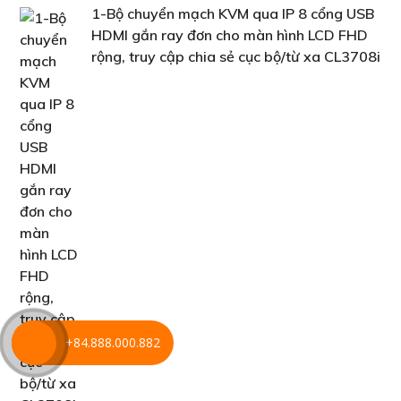
1-Bộ chuyển mạch KVM qua IP 8 cổng USB
HDMI gắn ray đơn cho màn hình LCD FHD
rộng, truy cập chia sẻ cục bộ/từ xa CL3708i
+84.888.000.882