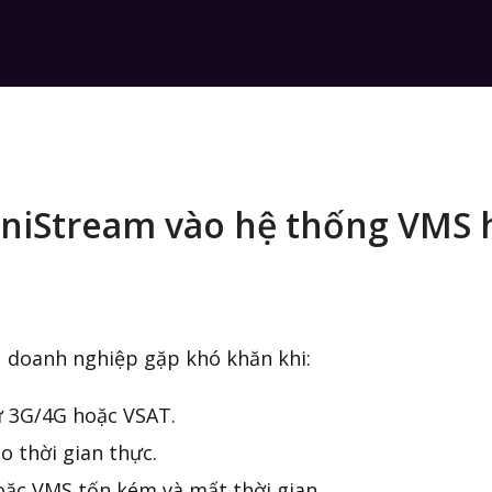
niStream vào hệ thống VMS h
u doanh nghiệp gặp khó khăn khi:
ư 3G/4G hoặc VSAT.
 thời gian thực.
oặc VMS tốn kém và mất thời gian.