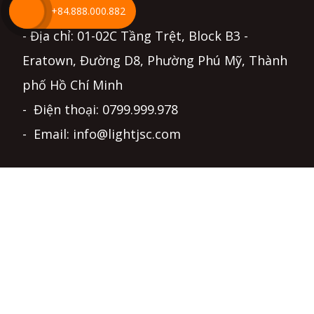
TP HỒ CHÍ MINH
+84.888.000.882
- Địa chỉ: 01-02C Tầng Trệt, Block B3 -
Eratown, Đường D8, Phường Phú Mỹ, Thành
phố Hồ Chí Minh
- Điện thoại: 0799.999.978
- Email: info@lightjsc.com
ĐIỀU KHOẢN & CHÍNH SÁCH
Chính sách bảo mật và điều khoản sử dụng
Chính sách bảo hành và hỗ trợ kỹ thuật
Thỏa thuận người dùng - Quyền và nghĩa vụ
Hướng dẫn mua hàng