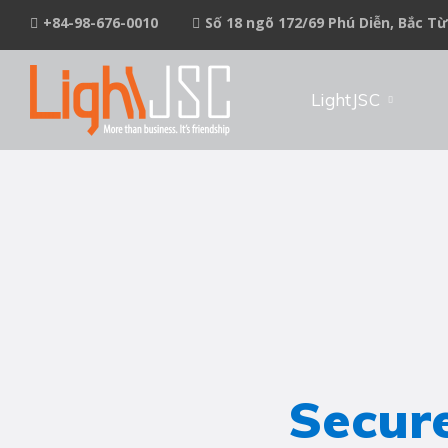
+84-98-676-0010
Số 18 ngõ 172/69 Phú Diễn, Bắc T
LightJSC
Secur