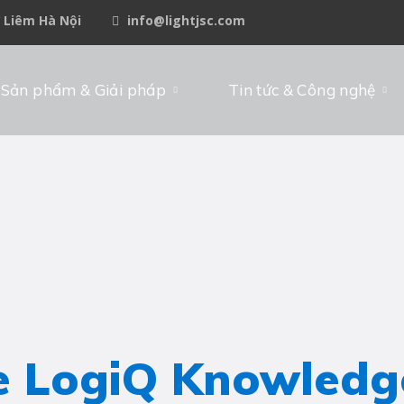
ừ Liêm Hà Nội
info@lightjsc.com
Sản phẩm & Giải pháp
Tin tức & Công nghệ
e LogiQ Knowledg