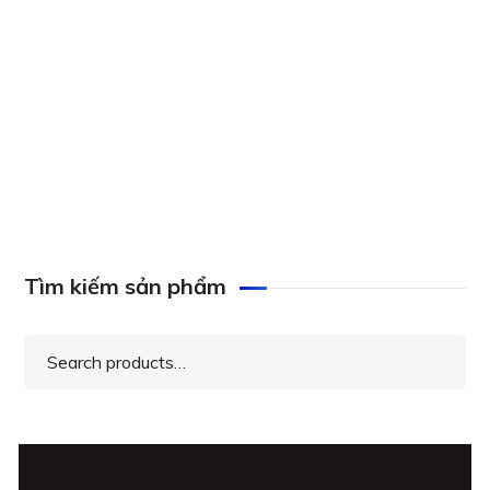
Axis ACS 4 to Universal 20 UPG License, 0879-
200
Tìm kiếm sản phẩm
Search
for: