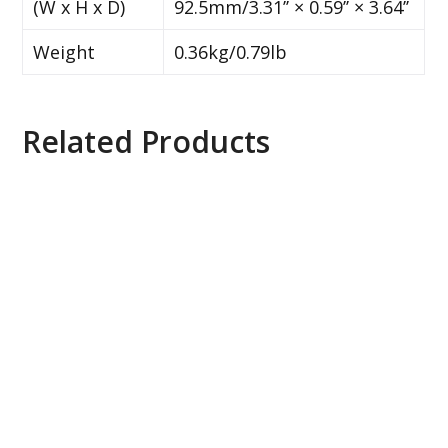
(W x H x D)
92.5mm/3.31’’ × 0.59’’ × 3.64’’
Weight
0.36kg/0.79lb
Related Products
Axis ACS 10 Universal Device License, 0879-
110