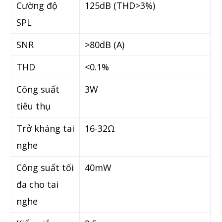
Cường độ
125dB (THD>3%)
SPL
SNR
>80dB (A)
THD
<0.1%
Công suất
3W
tiêu thụ
Trở kháng tai
16-32Ω
nghe
Công suất tối
40mW
đa cho tai
nghe