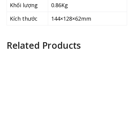
Khối lượng
0.86Kg
Kích thước
144×128×62mm
Related Products
ITC T-1S01 Amply Mixer tiền khuếch đại
ITC T-77120B Bộ truyền, chuyển đổi âm thanh