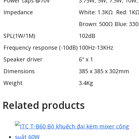
Power taps @70V
3.75W, 5W, 7.5W, 10W
Impedance
White: 1.3KΩ Red: 1K
Brown: 500Ω Blue: 33
SPL(1W/1M)
102dB
Frequency response (-10dB)
100Hz-13KHz
Speaker driver
6″ x 1
Dimensions
385 x 385 x 302mm
Weight
3.4Kg
Related products