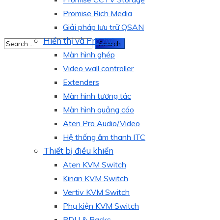
Promise Rich Media
Giải pháp lưu trữ QSAN
Hiển thị và Pro AV
Màn hình ghép
Video wall controller
Extenders
Màn hình tương tác
Màn hình quảng cáo
Aten Pro Audio/Video
Hệ thống âm thanh ITC
Thiết bị điều khiển
Aten KVM Switch
Kinan KVM Switch
Vertiv KVM Switch
Phụ kiện KVM Switch
PDU & Racks