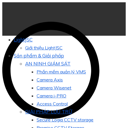
LightJSC
Giới thiệu LightJSC
Sản phẩm & Giải pháp
AN NINH GIÁM SÁT
Phần mềm quản lý VMS
Camera Axis
Camera Wisenet
Camera i-PRO
Access Control
GIẢI PHÁP LƯU TRỮ
Secure Logiq CCTV storage
Promise CCTV Storage