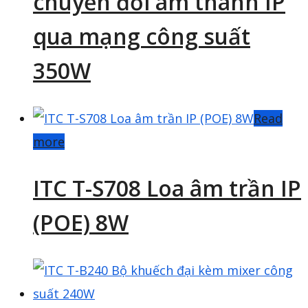
chuyển đổi âm thanh IP
qua mạng công suất
350W
Read
more
ITC T-S708 Loa âm trần IP
(POE) 8W