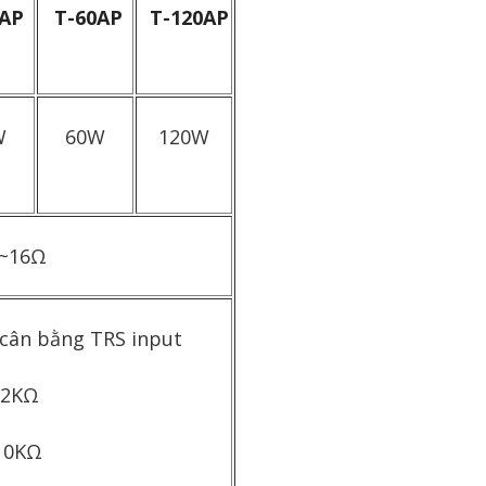
AP
T-60AP
T-120AP
W
60W
120W
4~16Ω
 cân bằng TRS input
/2KΩ
10KΩ