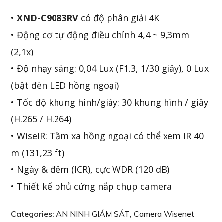
•
XND-C9083RV
có độ phân giải 4K
• Động cơ tự động điều chỉnh 4,4 ~ 9,3mm
(2,1x)
• Độ nhạy sáng: 0,04 Lux (F1.3, 1/30 giây), 0 Lux
(bật đèn LED hồng ngoại)
• Tốc độ khung hình/giây: 30 khung hình / giây
(H.265 / H.264)
• WiseIR: Tầm xa hồng ngoại có thể xem IR 40
m (131,23 ft)
• Ngày & đêm (ICR), cực WDR (120 dB)
• Thiết kế phủ cứng nắp chụp camera
Categories:
AN NINH GIÁM SÁT
,
Camera Wisenet