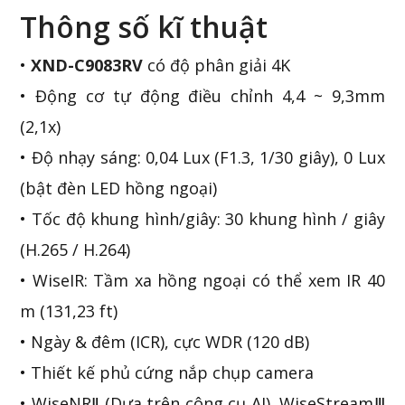
Thông số kĩ thuật
•
XND-C9083RV
có độ phân giải 4K
• Động cơ tự động điều chỉnh 4,4 ~ 9,3mm
(2,1x)
• Độ nhạy sáng: 0,04 Lux (F1.3, 1/30 giây), 0 Lux
(bật đèn LED hồng ngoại)
• Tốc độ khung hình/giây: 30 khung hình / giây
(H.265 / H.264)
• WiseIR: Tầm xa hồng ngoại có thể xem IR 40
m (131,23 ft)
• Ngày & đêm (ICR), cực WDR (120 dB)
• Thiết kế phủ cứng nắp chụp camera
• WiseNRⅡ (Dựa trên công cụ AI), WiseStreamⅢ