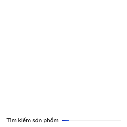
Axis Q1615-LE Mk III Network Camera
Axis P1264 Network Camera
Axis Q1659 Network Camera
Tìm kiếm sản phẩm