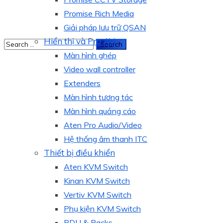
Promise Rich Media
Giải pháp lưu trữ QSAN
Hiển thị và Pro AV
Màn hình ghép
Video wall controller
Extenders
Màn hình tương tác
Màn hình quảng cáo
Aten Pro Audio/Video
Hệ thống âm thanh ITC
Thiết bị điều khiển
Aten KVM Switch
Kinan KVM Switch
Vertiv KVM Switch
Phụ kiện KVM Switch
PDU & Racks