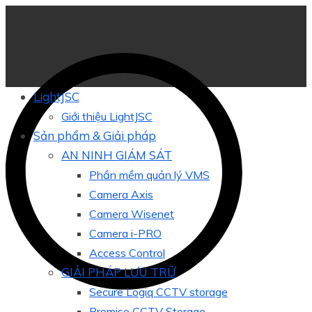
LightJSC
Giới thiệu LightJSC
Sản phẩm & Giải pháp
AN NINH GIÁM SÁT
Phần mềm quản lý VMS
Camera Axis
Camera Wisenet
Camera i-PRO
Access Control
GIẢI PHÁP LƯU TRỮ
Secure Logiq CCTV storage
Promise CCTV Storage