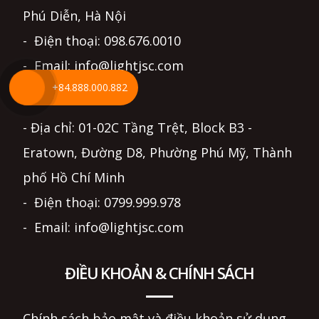
Phú Diễn, Hà Nội
- Điện thoại: 098.676.0010
- Email: info@lightjsc.com
+84.888.000.882
TP HỒ CHÍ MINH
- Địa chỉ: 01-02C Tầng Trệt, Block B3 -
Eratown, Đường D8, Phường Phú Mỹ, Thành
phố Hồ Chí Minh
- Điện thoại: 0799.999.978
- Email: info@lightjsc.com
ĐIỀU KHOẢN & CHÍNH SÁCH
Chính sách bảo mật và điều khoản sử dụng