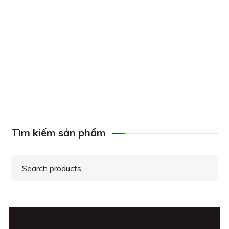
Axis ACS Universal Device E-License, 0879-020
Tìm kiếm sản phẩm
Search
for: