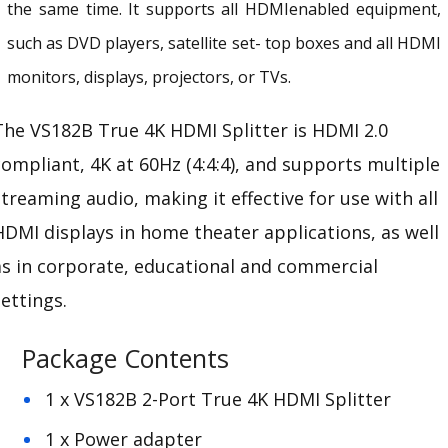
the same time. It supports all HDMIenabled equipment,
such as DVD players, satellite set- top boxes and all HDMI
monitors, displays, projectors, or TVs.
The VS182B
True 4K
HDMI Splitter is HDMI 2.0
compliant, 4K at 60Hz (4:4:4), and supports multiple
streaming audio, making it effective for use with all
HDMI displays in
home theater
applications, as well
as in corporate, educational and commercial
settings.
Package Contents
1 x VS182B 2-Port True 4K HDMI Splitter
1 x Power adapter