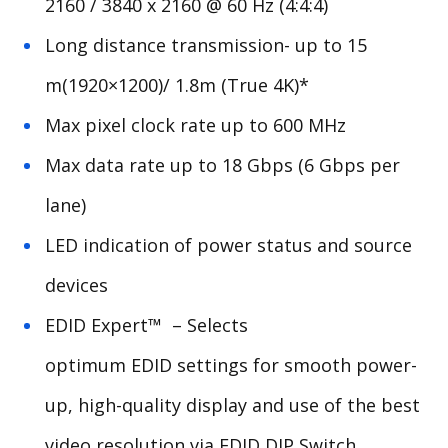
2160 / 3840 x 2160 @ 60 Hz (4:4:4)
Long distance transmission- up to 15
m(1920×1200)/ 1.8m
(True 4K)*
Max pixel clock rate up to 600 MHz
Max data rate up to 18 Gbps (6 Gbps per
lane)
LED indication of power status and source
devices
EDID Expert™ – Selects
optimum
EDID
settings for smooth power-
up, high-quality display and use of the best
video resolution via
EDID
DIP Switch,