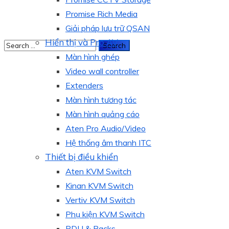
Promise Rich Media
Giải pháp lưu trữ QSAN
Hiển thị và Pro AV
Màn hình ghép
Video wall controller
Extenders
Màn hình tương tác
Màn hình quảng cáo
Aten Pro Audio/Video
Hệ thống âm thanh ITC
Thiết bị điều khiển
Aten KVM Switch
Kinan KVM Switch
Vertiv KVM Switch
Phụ kiện KVM Switch
PDU & Racks