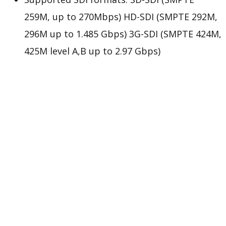
259M, up to 270Mbps) HD-SDI (SMPTE 292M,
296M up to 1.485 Gbps) 3G-SDI (SMPTE 424M,
425M level A,B up to 2.97 Gbps)
Locking power connector for secure
communications
Categories:
Aten Pro Audio/Video
,
GIẢI PHÁP
VIDEO/ AV
Description
Features
Diagram
Specifications