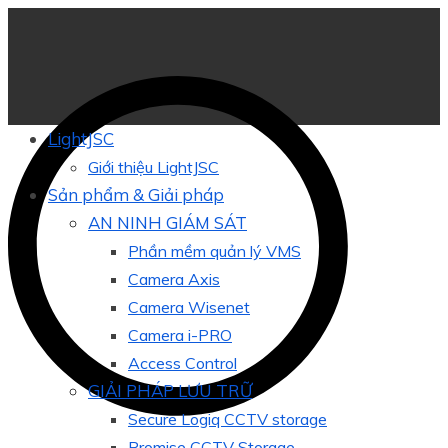
LightJSC
Giới thiệu LightJSC
Sản phẩm & Giải pháp
AN NINH GIÁM SÁT
Phần mềm quản lý VMS
Camera Axis
Camera Wisenet
Camera i-PRO
Access Control
GIẢI PHÁP LƯU TRỮ
Secure Logiq CCTV storage
Promise CCTV Storage