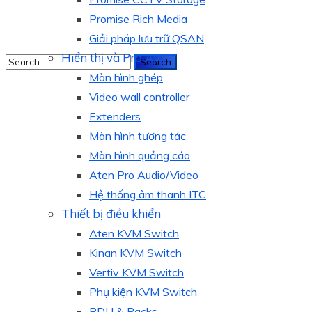
Promise Rich Media
Giải pháp lưu trữ QSAN
Hiển thị và Pro AV
Màn hình ghép
Video wall controller
Extenders
Màn hình tương tác
Màn hình quảng cáo
Aten Pro Audio/Video
Hệ thống âm thanh ITC
Thiết bị điều khiển
Aten KVM Switch
Kinan KVM Switch
Vertiv KVM Switch
Phụ kiện KVM Switch
PDU & Racks