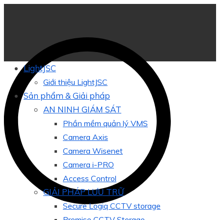
LightJSC
Giới thiệu LightJSC
Sản phẩm & Giải pháp
AN NINH GIÁM SÁT
Phần mềm quản lý VMS
Camera Axis
Camera Wisenet
Camera i-PRO
Access Control
GIẢI PHÁP LƯU TRỮ
Secure Logiq CCTV storage
Promise CCTV Storage