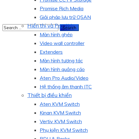
Promise Rich Media
Giải pháp lưu trữ QSAN
Hiển thị và Pro AV
Màn hình ghép
Video wall controller
Extenders
Màn hình tương tác
Màn hình quảng cáo
Aten Pro Audio/Video
Hệ thống âm thanh ITC
Thiết bị điều khiển
Aten KVM Switch
Kinan KVM Switch
Vertiv KVM Switch
Phụ kiện KVM Switch
PDU & Racks