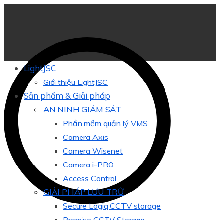
LightJSC
Giới thiệu LightJSC
Sản phẩm & Giải pháp
AN NINH GIÁM SÁT
Phần mềm quản lý VMS
Camera Axis
Camera Wisenet
Camera i-PRO
Access Control
GIẢI PHÁP LƯU TRỮ
Secure Logiq CCTV storage
Promise CCTV Storage