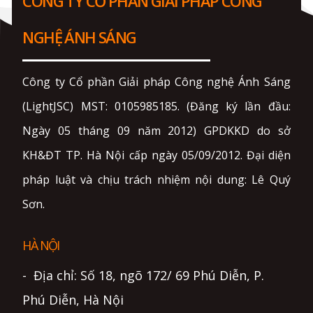
CÔNG TY CỔ PHẦN GIẢI PHÁP CÔNG
NGHỆ ÁNH SÁNG
Công ty Cổ phần Giải pháp Công nghệ Ánh Sáng
(LightJSC) MST: 0105985185. (Đăng ký lần đầu:
Ngày 05 tháng 09 năm 2012) GPDKKD do sở
KH&ĐT TP. Hà Nội cấp ngày 05/09/2012. Đại diện
pháp luật và chịu trách nhiệm nội dung: Lê Quý
Sơn.
HÀ NỘI
- Địa chỉ: Số 18, ngõ 172/ 69 Phú Diễn, P.
Phú Diễn, Hà Nội