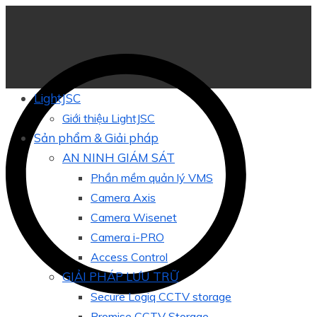
LightJSC
Giới thiệu LightJSC
Sản phẩm & Giải pháp
AN NINH GIÁM SÁT
Phần mềm quản lý VMS
Camera Axis
Camera Wisenet
Camera i-PRO
Access Control
GIẢI PHÁP LƯU TRỮ
Secure Logiq CCTV storage
Promise CCTV Storage