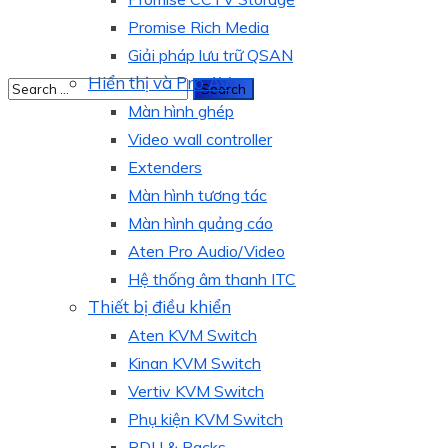
Promise Rich Media
Giải pháp lưu trữ QSAN
Hiển thị và Pro AV
Màn hình ghép
Video wall controller
Extenders
Màn hình tương tác
Màn hình quảng cáo
Aten Pro Audio/Video
Hệ thống âm thanh ITC
Thiết bị điều khiển
Aten KVM Switch
Kinan KVM Switch
Vertiv KVM Switch
Phụ kiện KVM Switch
PDU & Racks