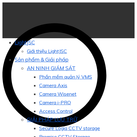
LightJSC
Giới thiệu LightJSC
Sản phẩm & Giải pháp
AN NINH GIÁM SÁT
Phần mềm quản lý VMS
Camera Axis
Camera Wisenet
Camera i-PRO
Access Control
GIẢI PHÁP LƯU TRỮ
Secure Logiq CCTV storage
Promise CCTV Storage