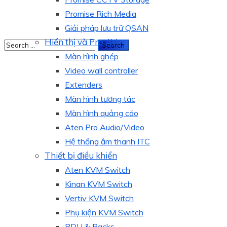
Promise Rich Media
Giải pháp lưu trữ QSAN
Hiển thị và Pro AV
Màn hình ghép
Video wall controller
Extenders
Màn hình tương tác
Màn hình quảng cáo
Aten Pro Audio/Video
Hệ thống âm thanh ITC
Thiết bị điều khiển
Aten KVM Switch
Kinan KVM Switch
Vertiv KVM Switch
Phụ kiện KVM Switch
PDU & Racks