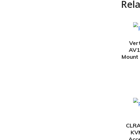
Rel
Ver
AV1
Mount
CLRA
KVM
Acce