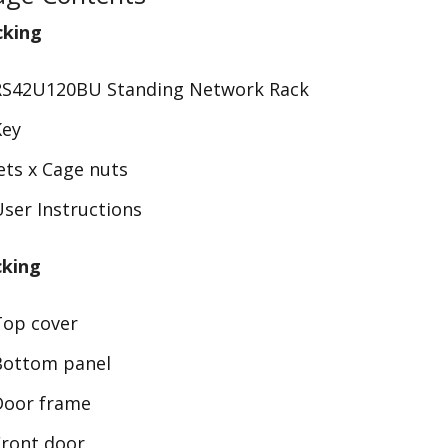
cking
 RS42U120BU Standing Network Rack
Key
ets x Cage nuts
User Instructions
cking
Top cover
Bottom panel
Door frame
Front door