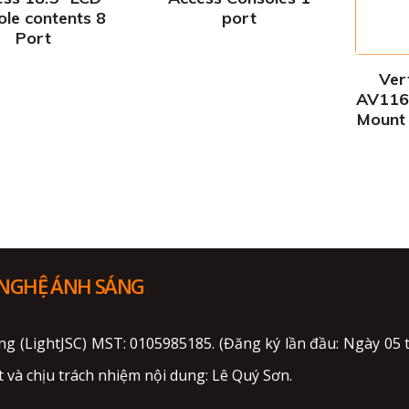
ole contents 8
port
Port
Ver
AV116
Mount
 NGHỆ ÁNH SÁNG
ng (LightJSC) MST: 0105985185. (Đăng ký lần đầu: Ngày 0
 và chịu trách nhiệm nội dung: Lê Quý Sơn.