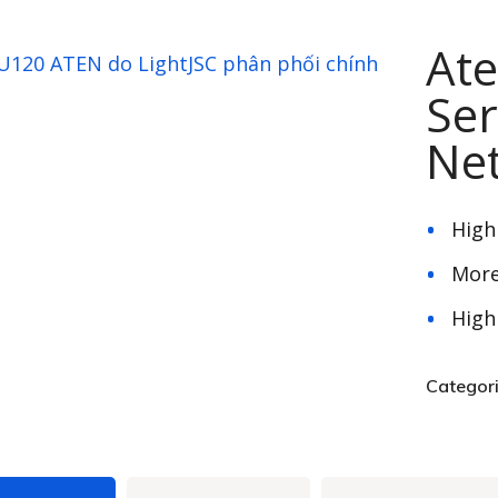
At
Ser
Ne
High
More
High
Categor