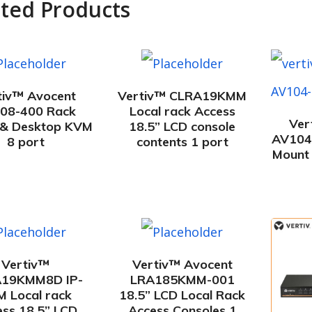
ated Products
tiv™ Avocent
Vertiv™ CLRA19KMM
08-400 Rack
Local rack Access
Ver
 & Desktop KVM
18.5” LCD console
AV104
8 port
contents 1 port
Mount
Vertiv™
Vertiv™ Avocent
19KMM8D IP-
LRA185KMM-001
 Local rack
18.5” LCD Local Rack
ss 18.5” LCD
Access Consoles 1