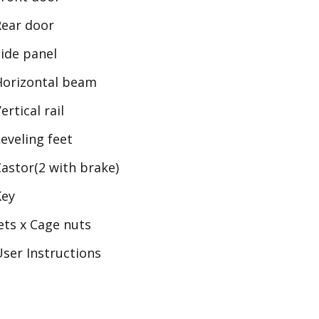
Rear door
Side panel
Horizontal beam
ertical rail
Leveling feet
Castor(2 with brake)
Key
ets x Cage nuts
User Instructions