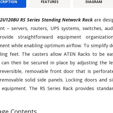
SCRIPTION
FEATURES
DIAGRAM
42U120BU RS
Series Standing Network Rack
are des
t – servers, routers, UPS systems, switches, audi
rovide straightforward equipment organizatio
nt while enabling optimum airflow. To simplify 
ling feet. The casters allow ATEN Racks to be eas
 can then be secured in place by adjusting the le
 reversible, removable front door that is perforat
 removable solid side panels. Locking doors and s
d equipment. The RS Series Rack provides standar
age Contents