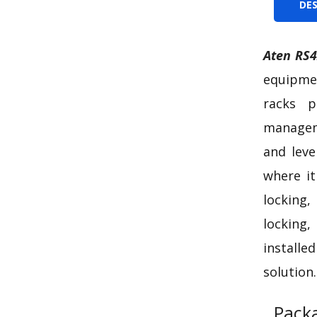
DE
Aten RS
equipmen
racks p
manageme
and leve
where it
locking,
locking,
installe
solution.
Pack