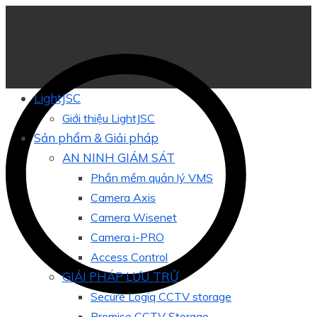
LightJSC
Giới thiệu LightJSC
Sản phẩm & Giải pháp
AN NINH GIÁM SÁT
Phần mềm quản lý VMS
Camera Axis
Camera Wisenet
Camera i-PRO
Access Control
GIẢI PHÁP LƯU TRỮ
Secure Logiq CCTV storage
Promise CCTV Storage