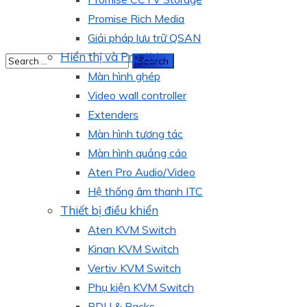
Promise Rich Media
Giải pháp lưu trữ QSAN
Hiển thị và Pro AV
Màn hình ghép
Video wall controller
Extenders
Màn hình tương tác
Màn hình quảng cáo
Aten Pro Audio/Video
Hệ thống âm thanh ITC
Thiết bị điều khiển
Aten KVM Switch
Kinan KVM Switch
Vertiv KVM Switch
Phụ kiện KVM Switch
PDU & Racks